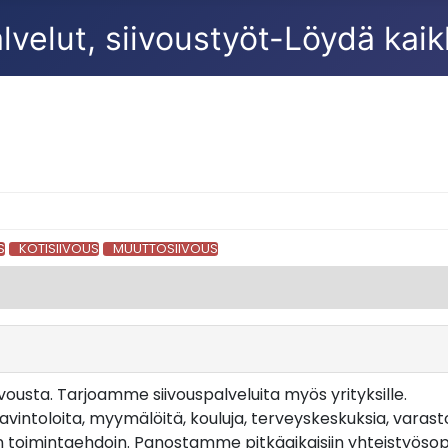
S
KOTISIIVOUS
MUUTTOSIIVOUS
vousta. Tarjoamme siivouspalveluita myös yrityksille.
intoloita, myymälöitä, kouluja, terveyskeskuksia, varastotilo
avin toimintaehdoin. Panostamme pitkäaikaisiin yhteistyösop