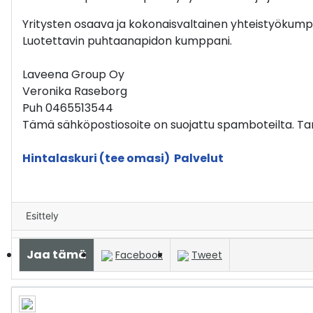
Yritysten osaava ja kokonaisvaltainen yhteistyökumppa
Luotettavin puhtaanapidon kumppani.
Laveena Group Oy
Veronika Raseborg
Puh 0465513544
Tämä sähköpostiosoite on suojattu spamboteilta. Tar
Hintalaskuri (tee omasi)
Palvelut
Esittely
Jaa tämä
Facebook
Tweet