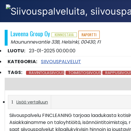
Laveena Group Oy
KIINNOSTAVA
RAPORTTI
Maununnevantie 33B, Helsinki, 00430, FI
LUOTU:
23-01-2025 00:00:00
KATEGORIA:
SIIVOUSPALVELUT
TAGS:
RAVINTOLASIIVOUS
TOIMISTOSIIVOUS
RAPPUSIIVOU
Lisää vertailuun
Siivouspalvelu FINCLEANING tarjoaa laadukasta kotisii
Asiakkainamme on taloyhtiöitä, isännöintitoimistoja, rav
saat siivouspalvelut kilpailukykyisin hinnoin ja joust