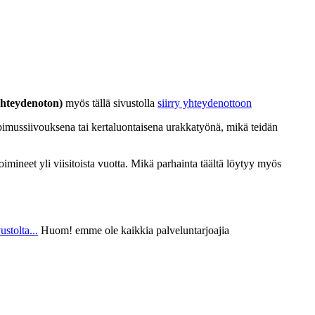
hteydenoton)
myös tällä sivustolla
siirry yhteydenottoon
opimussiivouksena tai kertaluontaisena urakkatyönä, mikä teidän
imineet yli viisitoista vuotta. Mikä parhainta täältä löytyy myös
ustolta...
Huom! emme ole kaikkia palveluntarjoajia