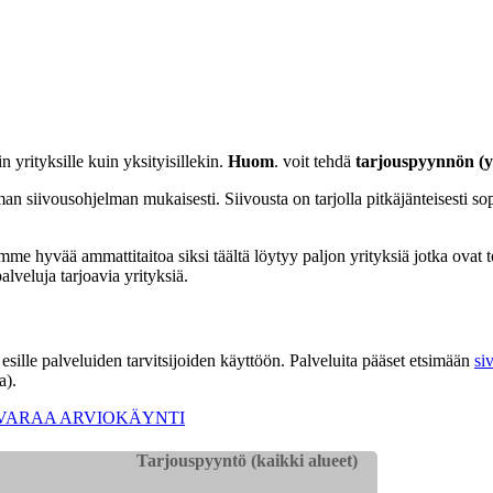
in yrityksille kuin yksityisillekin.
Huom
. voit tehdä
tarjouspyynnön (y
man siivousohjelman mukaisesti. Siivousta on tarjolla pitkäjänteisesti s
me hyvää ammattitaitoa siksi täältä löytyy paljon yrityksiä jotka ovat to
alveluja tarjoavia yrityksiä.
a esille palveluiden tarvitsijoiden käyttöön. Palveluita pääset etsimään
siv
a).
VARAA ARVIOKÄYNTI
Tarjouspyyntö (kaikki alueet)