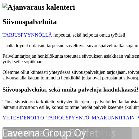
Siivouspalveluita
TARJUSPYYNNÖLLÄ
nopeutat, sekä helpotat omaa työtäsi!
Täältä löydät erilaisiin tarpeisiin soveltuvia siivouspalveluratkaisuja ni
Palveluntarjoajan henkilökunta toteuttaa siivouksen asiakkaan valitse
yritykselle sopiikaan.
Olemme ollut kiinteästi yhteydessä siivouspalvelujen tarjoajaan, toivom
siivousalalla kauan toimineita henkilöitä jotka ovat perustanut siivousp
Siivouspalveluita, sekä muita palveluja laadukkaasti!
Tämä sivusto on tarkoitettu yritysten tietojen ja palveluiden laittamist
laittanut sivustoon esille, konsultoimme heidät palvelukseenne (kuluitt
YHTEYDENOTTO
TARJOUSPYYNTÖ
MAAKUNNITTAIN
Rasvakanavien puhdistus
Digipaino
Ravintola King Buffet
Laveena Group Oy