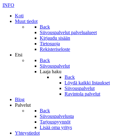
INFO
Koti
Muut tiedot
Back
Siivouspalvelut palvelualueet
Kirjaudu sisään
Tietosuoja
Rekisteriseloste
Etsi
Back
Siivouspalvelut
Laaja haku
Back
Löydä kaikki listaukset
Siivouspalvelut
Ravintola palvelut
Blog
Palvelut
Back
Siivouspalvelusta
Tarjouspyynnöt
Lisää oma yritys
Yhteystiedot