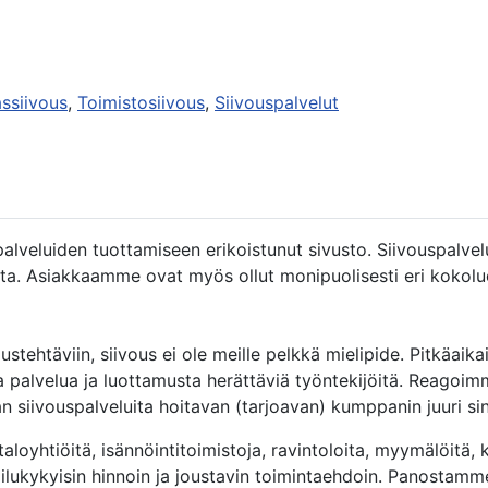
ssiivous
,
Toimistosiivous
,
Siivouspalvelut
spalveluiden tuottamiseen erikoistunut sivusto. Siivouspalv
ita. Asiakkaamme ovat myös ollut monipuolisesti eri kokoluoka
stehtäviin, siivous ei ole meille pelkkä mielipide. Pitkäa
a palvelua ja luottamusta herättäviä työntekijöitä. Reagoim
n siivouspalveluita hoitavan (tarjoavan) kumppanin juuri sinu
oyhtiöitä, isännöintitoimistoja, ravintoloita, myymälöitä, ko
lpailukykyisin hinnoin ja joustavin toimintaehdoin. Panostamm