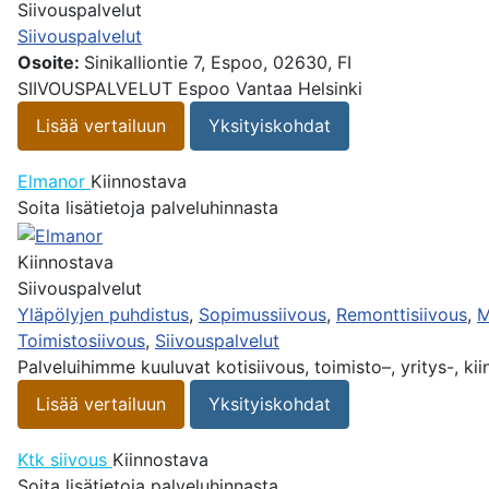
Siivouspalvelut
Siivouspalvelut
Osoite:
Sinikalliontie 7, Espoo, 02630, FI
SIIVOUSPALVELUT Espoo Vantaa Helsinki
Lisää vertailuun
Yksityiskohdat
Elmanor
Kiinnostava
Soita lisätietoja palveluhinnasta
Kiinnostava
Siivouspalvelut
Yläpölyjen puhdistus
,
Sopimussiivous
,
Remonttisiivous
,
M
Toimistosiivous
,
Siivouspalvelut
Palveluihimme kuuluvat kotisiivous, toimisto–, yritys-, ki
Lisää vertailuun
Yksityiskohdat
Ktk siivous
Kiinnostava
Soita lisätietoja palveluhinnasta