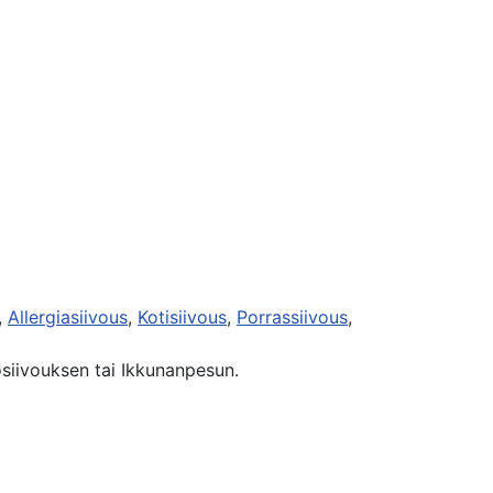
,
Allergiasiivous
,
Kotisiivous
,
Porrassiivous
,
tosiivouksen tai Ikkunanpesun.