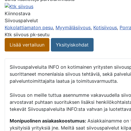
Kiinnostava
Siivouspalvelut
Kokolattiamaton pesu
,
Myymäläsiivous
,
Kotisiivous
,
Porra
Ktk siivous pk-seutu
Lisää vertailuun
Yksityiskohdat
Siivouspalveluita INFO on kotimainen yritysten siivou
suorittaneet monenlaisia siivous tehtäviä, sekä palvelu
palveluntoimittajalta laatua ja toimitusvarmuutta.
Siivous on meille tuttua asennumme vakavuudella siivou
arvostavat puhtaan suorituksen lisäksi henkilökohtaist
tekevät Siivouspalveluita INFO:sta vahvan ja luotettava
Monipuolinen asiakaskoostumus:
Asiakkainamme on tal
yksityisiä yrityksiä jne. Meiltä saat siivouspalvelut ki