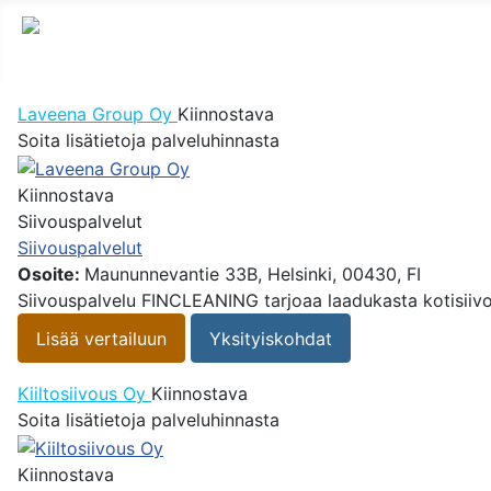
Laveena Group Oy
Kiinnostava
Soita lisätietoja palveluhinnasta
Kiinnostava
Siivouspalvelut
Siivouspalvelut
Osoite:
Maununnevantie 33B, Helsinki, 00430, FI
Siivouspalvelu FINCLEANING tarjoaa laadukasta kotisiivou
Lisää vertailuun
Yksityiskohdat
Kiiltosiivous Oy
Kiinnostava
Soita lisätietoja palveluhinnasta
Kiinnostava