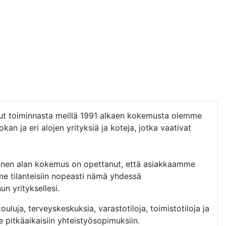
elut toiminnasta meillä 1991 alkaen kokemusta olemme
n ja eri alojen yrityksiä ja koteja, jotka vaativat
ikainen alan kokemus on opettanut, että asiakkaamme
me tilanteisiin nopeasti nämä yhdessä
n yrityksellesi.
uluja, terveyskeskuksia, varastotiloja, toimistotiloja ja
e pitkäaikaisiin yhteistyösopimuksiin.