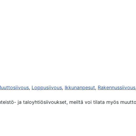
uuttosiivous
,
Loppusiivous
,
Ikkunanpesut
,
Rakennussiivous
inteistö- ja taloyhtiösiivoukset, meiltä voi tilata myös muut