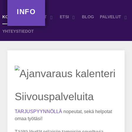
INFO
KOTI
MUUT TIEDOT
ETSI
BLOG
PALVELUT
YHTEYSTIEDOT
Siivouspalveluita
TARJUSPYYNNÖLLÄ
nopeutat, sekä helpotat
omaa työtäsi!
Täältä löydät erilaisiin tarpeisiin soveltuvia