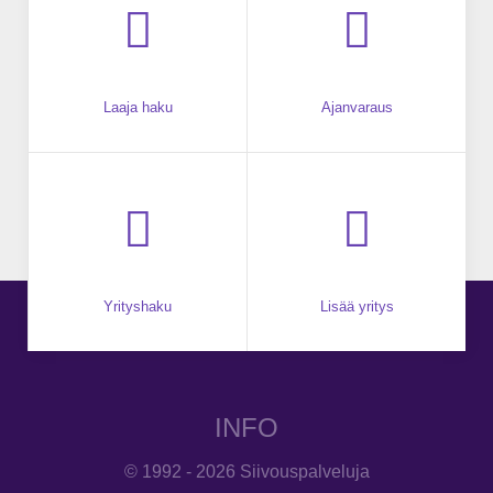
Laaja haku
Ajanvaraus
Yrityshaku
Lisää yritys
INFO
© 1992 - 2026 Siivouspalveluja