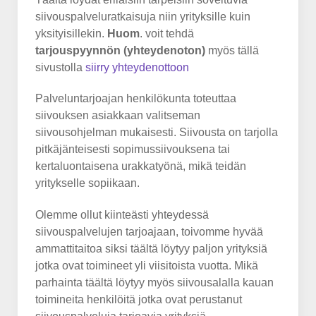
siivouspalveluratkaisuja niin yrityksille kuin
yksityisillekin.
Huom
. voit tehdä
tarjouspyynnön (yhteydenoton)
myös tällä
sivustolla
siirry yhteydenottoon
Palveluntarjoajan henkilökunta toteuttaa
siivouksen asiakkaan valitseman
siivousohjelman mukaisesti. Siivousta on tarjolla
pitkäjänteisesti sopimussiivouksena tai
kertaluontaisena urakkatyönä, mikä teidän
yritykselle sopiikaan.
Olemme ollut kiinteästi yhteydessä
siivouspalvelujen tarjoajaan, toivomme hyvää
ammattitaitoa siksi täältä löytyy paljon yrityksiä
jotka ovat toimineet yli viisitoista vuotta. Mikä
parhainta täältä löytyy myös siivousalalla kauan
toimineita henkilöitä jotka ovat perustanut