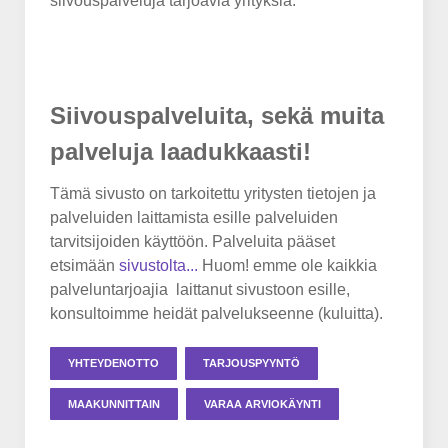
siivouspalveluja tarjoavia yrityksiä.
Siivouspalveluita, sekä muita
palveluja laadukkaasti!
Tämä sivusto on tarkoitettu yritysten tietojen ja
palveluiden laittamista esille palveluiden
tarvitsijoiden käyttöön. Palveluita pääset
etsimään
sivustolta...
Huom! emme ole kaikkia
palveluntarjoajia laittanut sivustoon esille,
konsultoimme heidät palvelukseenne (kuluitta).
YHTEYDENOTTO
TARJOUSPYYNTÖ
MAAKUNNITTAIN
VARAA ARVIOKÄYNTI