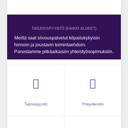
TARJOUSPYYNTÖ (KAIKKI ALUEET)
Meiltä saat siivouspalvelut kilpailukykyisin
hinnoin ja joustavin toimintaehdoin.
Panostamme pitkäaikaisiin yhteistyösopimuksiin.
Tarjouspyyntö
Yhteydenotto